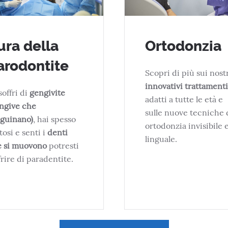
ura della
Ortodonzia
arodontite
Scopri di più sui nost
innovativi trattamenti
soffri di
gengivite
adatti a tutte le età e
ngive che
sulle nuove tecniche 
guinano)
, hai spesso
ortodonzia invisibile 
itosi e senti i
denti
linguale.
e si muovono
potresti
frire di paradentite.