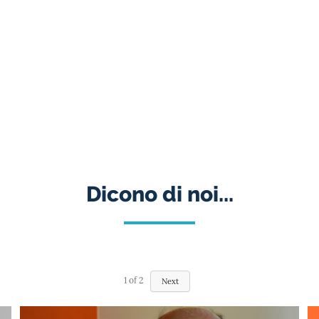
Dicono di noi...
1
of
2
Next