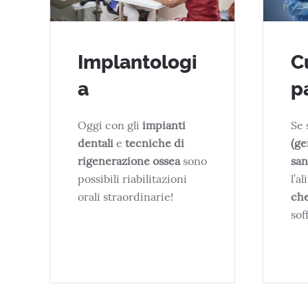
Implantologi
C
a
p
Oggi con gli
impianti
Se 
dentali
e
tecniche di
(ge
rigenerazione ossea
sono
san
possibili riabilitazioni
l’al
orali straordinarie!
ch
sof