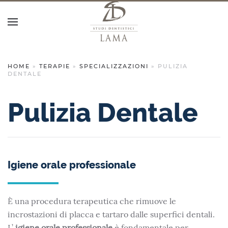
HOME
»
TERAPIE
»
SPECIALIZZAZIONI
»
PULIZIA
DENTALE
Pulizia Dentale
Igiene orale professionale
È una procedura terapeutica che rimuove le
incrostazioni di placca e tartaro dalle superfici dentali.
L’
igiene orale professionale
è fondamentale per