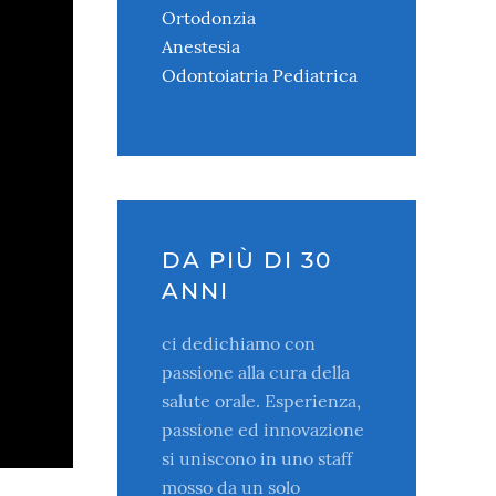
Ortodonzia
Anestesia
Odontoiatria Pediatrica
DA PIÙ DI 30
ANNI
ci dedichiamo con
passione alla cura della
salute orale. Esperienza,
passione ed innovazione
si uniscono in uno staff
mosso da un solo