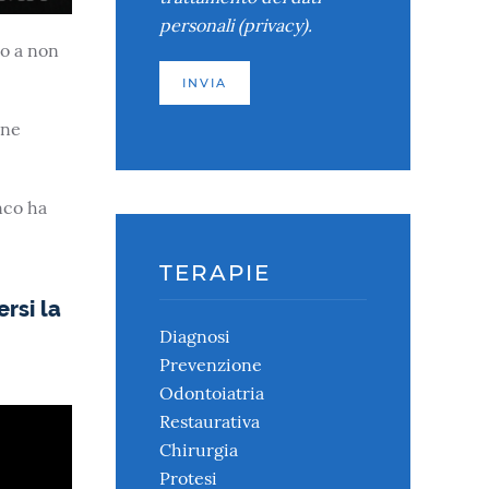
personali (
privacy
).
o a non
 ne
nco ha
TERAPIE
ersi la
Diagnosi
Prevenzione
Odontoiatria
Restaurativa
Chirurgia
Protesi