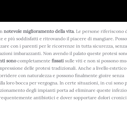
un
notevole miglioramento della vita
. Le persone riferiscono 
te e più soddisfatti e ritrovando il piacere di mangiare. Poss
zare con i parenti per le ricorrenze in tutta sicurezza, senza 
tuazioni imbarazzanti. Non avendo il palato queste protesi so
nti sono
completamente
fissati
sulle viti e non si possono mu
pressione delle protesi tradizionali. Anche a livello estetic
orridere con naturalezza e possono finalmente gioire senza
la loro bocca per vergogna. In certe situazioni, in cui sono 
sizionamento degli impianti porta ad eliminare queste infezio
requentemente antibiotici e dover sopportare dolori cronici