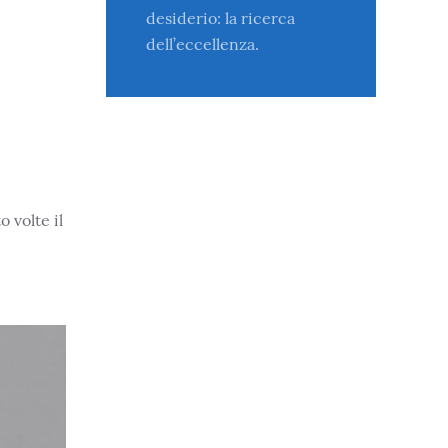
desiderio: la ricerca
dell’eccellenza.
 volte il