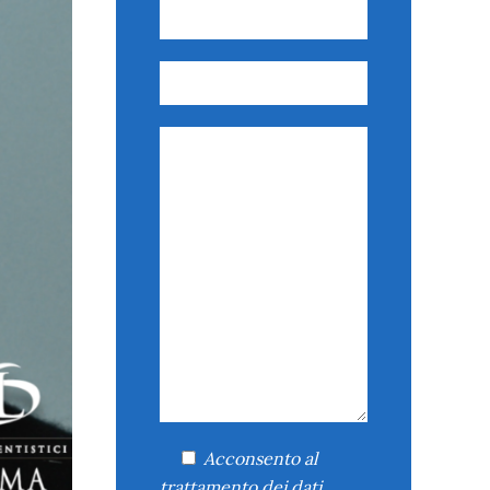
Acconsento
al
trattamento dei dati