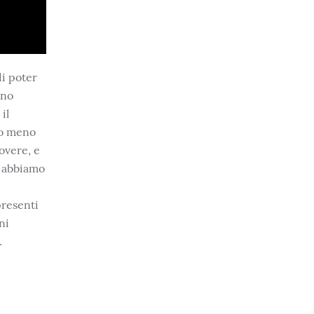
di poter
ono
il
no meno
overe, e
o abbiamo
presenti
ni
.